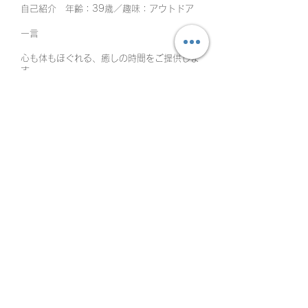
自己紹介 年齢：39歳／趣味：アウトドア
​一言
心も体もほぐれる、癒しの時間をご提供しま
す。
対応エリア検索
お電話ご予約：0120-550-248
LINEご予約
料金案内はこちら