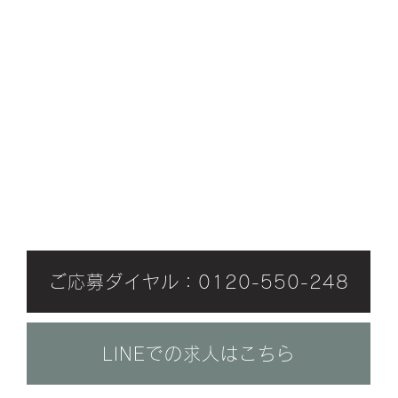
​報酬例について
ンパケアコース2件：【70分コース／130分コ
ンパケア＋ドライヘッドスパコース1件：【120分
合計3件施術をおこなった場合
​​最低16,500円／1日分報酬
ご応募ダイヤル：0120-550-248
LINEでの求人はこちら