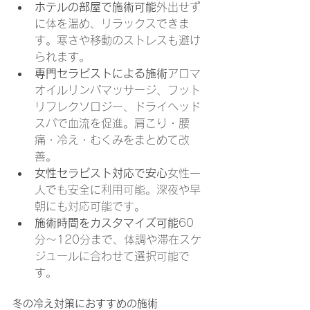
ホテルの部屋で施術可能
外出せず
に体を温め、リラックスできま
す。寒さや移動のストレスも避け
られます。
専門セラピストによる施術
アロマ
オイルリンパマッサージ、フット
リフレクソロジー、ドライヘッド
スパで血流を促進。肩こり・腰
痛・冷え・むくみをまとめて改
善。
女性セラピスト対応で安心
女性一
人でも安全に利用可能。深夜や早
朝にも対応可能です。
施術時間をカスタマイズ可能
60
分〜120分まで、体調や滞在スケ
ジュールに合わせて選択可能で
す。
冬の冷え対策におすすめの施術