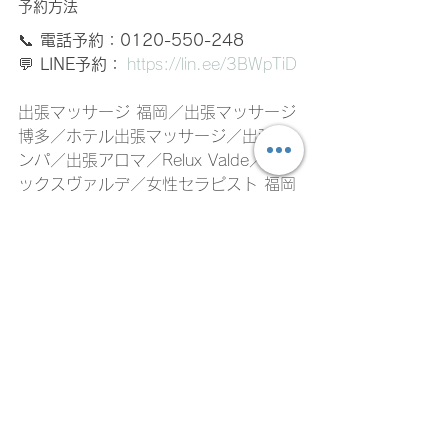
予約方法
📞 
電話予約：0120-550-248
💬 
LINE予約：
https://lin.ee/3BWpTiD
出張マッサージ 福岡／出張マッサージ 
博多／ホテル出張マッサージ／出張リ
ンパ／出張アロマ／Relux Valde／リラ
ックスヴァルデ／女性セラピスト 福岡
／肩こり改善／足のむくみ解消／福岡
市内 出張リラクゼーション
すべて表示
最新記事