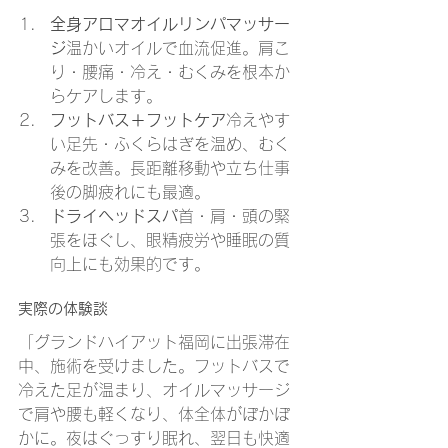
全身アロマオイルリンパマッサー
ジ
温かいオイルで血流促進。肩こ
り・腰痛・冷え・むくみを根本か
らケアします。
フットバス＋フットケア
冷えやす
い足先・ふくらはぎを温め、むく
みを改善。長距離移動や立ち仕事
後の脚疲れにも最適。
ドライヘッドスパ
首・肩・頭の緊
張をほぐし、眼精疲労や睡眠の質
向上にも効果的です。
実際の体験談
「グランドハイアット福岡に出張滞在
中、施術を受けました。フットバスで
冷えた足が温まり、オイルマッサージ
で肩や腰も軽くなり、体全体がぽかぽ
かに。夜はぐっすり眠れ、翌日も快適