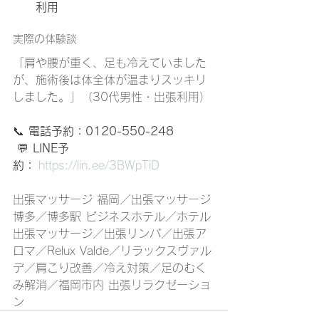
利用
実際の体験談
「肩や腰が重く、足も冷えていました
が、施術後は体全体が温まりスッキリ
しました。」（30代男性・出張利用）
📞 
電話予約：0120-550-248
 💬 
LINE予
約：
https://lin.ee/3BWpTiD
出張マッサージ 福岡／出張マッサージ 
博多／博多駅 ビジネスホテル／ホテル
出張マッサージ／出張リンパ／出張ア
ロマ／Relux Valde／リラックスヴァル
デ／肩こり改善／冷え対策／足のむく
み解消／福岡市内 出張リラクゼーショ
ン