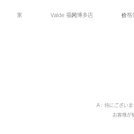
家
Valde 福冈博多店
价格
A：特にござい
お客様が